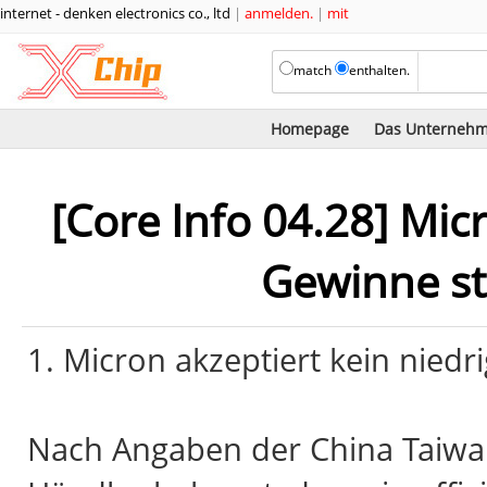
internet - denken electronics co., ltd
|
anmelden.
|
mit
match
enthalten.
Homepage
Das Unterneh
[Core Info 04.28] Mi
Gewinne s
1. Micron akzeptiert kein nied
Nach Angaben der China Taiwan