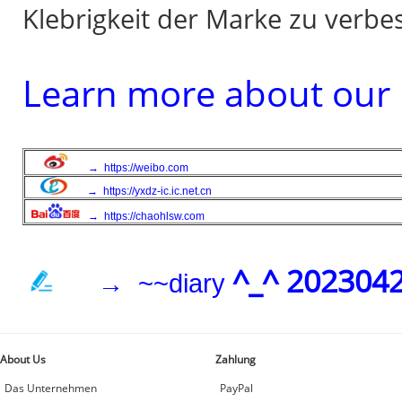
Klebrigkeit der Marke zu verbe
Learn more about our 
→
https://weibo.com
→
https://yxdz-ic.ic.net.cn
→
https://chaohlsw.com
^_^ 202304
→ ~~diary
About Us
Zahlung
Das Unternehmen
PayPal