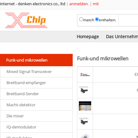
internet - denken electronics co., ltd
|
anmelden.
|
mit
match
enthalten.
Homepage
Das Unterneh
Funk-und mikrowellen
Funk-und mikrowellen
Mixed-Signal-Transceiver
C
Breitband-empfanger
Breitband-Sender
Macht-detektor
Die mixer
IQ-demodulator