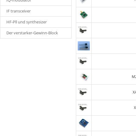
IQ-modulator
IF transceiver
HF-Pll und synthesizer
Der verstarker-Gewinn-Block
M
X