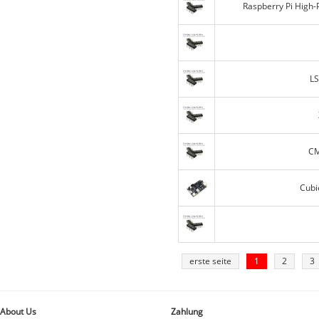
Raspberry Pi High
L
CM
Cubi
erste seite
1
2
3
About Us
Zahlung