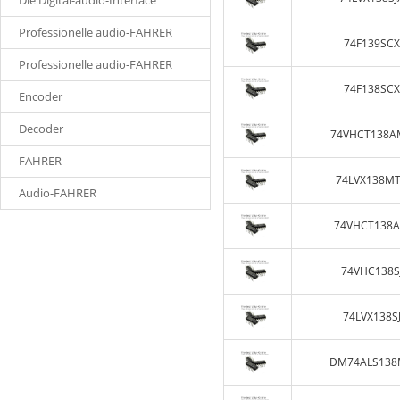
Die Digital-audio-Interface
Professionelle audio-FAHRER
74F139SCX
Professionelle audio-FAHRER
74F138SCX
Encoder
Decoder
74VHCT138A
FAHRER
74LVX138M
Audio-FAHRER
74VHCT138
74VHC138S
74LVX138S
DM74ALS138