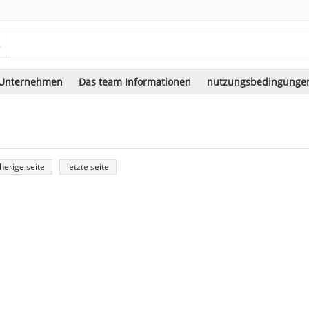
.
 Unternehmen
Das team Informationen
nutzungsbedingunge
Kultur
Die jüngsten entwicklungen
herige seite
letzte seite