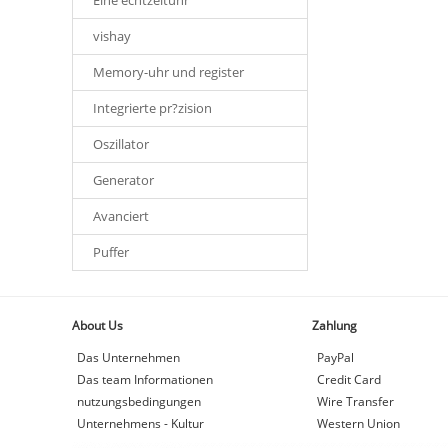
Eine echtzeituhr
vishay
Memory-uhr und register
Integrierte pr?zision
Oszillator
Generator
Avanciert
Puffer
About Us
Zahlung
Das Unternehmen
PayPal
Das team Informationen
Credit Card
nutzungsbedingungen
Wire Transfer
Unternehmens - Kultur
Western Union