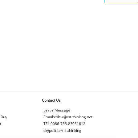
Contact Us
Leave Message
 Buy
Email:chlsw@int-thinking.net
t
TEL:0086-755-83031612
skype:internetthinking