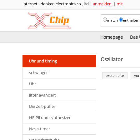
internet - denken electronics co., ltd
|
anmelden.
|
mit
match
enthalten
Homepage
Das
Oszillator
Uhr und timing
schwinger
erste seite
vor
Uhr
Jitter avanciert
Die Zeit-puffer
HF-Pll und synthesizer
Nava-timer