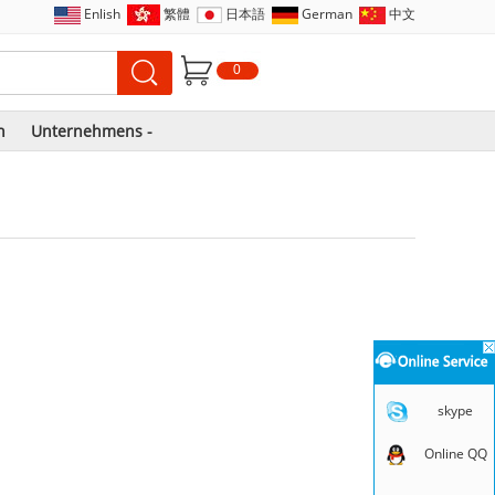
Enlish
繁體
日本語
German
中文
0
n
Unternehmens -
skype
Online QQ