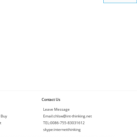
Contact Us
Leave Message
 Buy
Email:chlsw@int-thinking.net
t
TEL:0086-755-83031612
skype:internetthinking