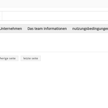
.
 Unternehmen
Das team Informationen
nutzungsbedingunge
Kultur
Die jüngsten entwicklungen
herige seite
letzte seite