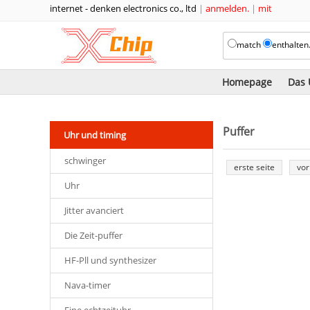
internet - denken electronics co., ltd
|
anmelden.
|
mit
match
enthalten
Homepage
Das
Puffer
Uhr und timing
schwinger
erste seite
vor
Uhr
Jitter avanciert
Die Zeit-puffer
HF-Pll und synthesizer
Nava-timer