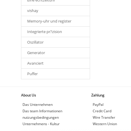
Eine echtzeituhr
vishay
Memory-uhr und register
Integrierte pr?zision
Oszillator
Generator
Avanciert
Puffer
About Us
Zahlung
Das Unternehmen
PayPal
Das team Informationen
Credit Card
nutzungsbedingungen
Wire Transfer
Unternehmens - Kultur
Western Union