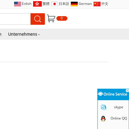
Enlish
繁體
日本語
German
中文
0
n
Unternehmens -
skype
Online QQ